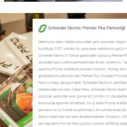
Schneider Electric Premier Plus Partnerliği
Sektörünün kalıcı liderleri arasındaki yerini korumak isteye
kurulduğu 2007 yılından bu yana enerji sektörünün güçlü 
Schneider Electric’in Türkiye genelindeki sayıca az Premier-P
seviyedeki pano üretim partnerlerinden biridir. Şirketimiz, Tip
yapılmış Prisma ve Blokset panoların tasarım, montaj, test v
gerçekleştirme yetkinliği olan Premier Plus EcoXpert Prisma
Pano İş Ortağı Seviyesindedir. Schneider Electric’in sertifikalı
ortaklarından biri olan Özkan Pano, Schneider Electric tarafı
çözümler, yazılımlar ve en güncel IEC 61439-1/2 standartlar
konusunda eğitimler almaktadır. En iyi kalite Prisma ve Blok
panolarını en iyi hizmet ve performans ile sunmak amacıyla
Electric tarafından her sene denetlenmektedir. Firmamız, 40
tam kapsamlı Prisma Pano çözümü sunma, 6300A’ya kadar