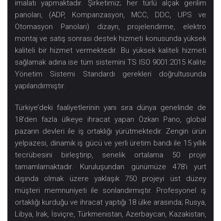
imalatı yapmaktadır. Şirketimiz; her türlü alçak gerilim
panoları, (ADP, Kompanzasyon, MCC, DDC, UPS ve
Otomasyon Panoları) dizayn, projelendirme, elektro
montaj ve satış sonrası destek hizmeti konusunda yüksek
kaliteli bir hizmet vermektedir. Bu yüksek kaliteli hizmeti
sağlamak adına ise tüm sistemini TS ISO 9001:2015 Kalite
Yönetim Sistemi Standardı gerekleri doğrultusunda
yapılandırmıştır.
Türkiye’deki faaliyetlerinin yanı sıra dünya genelinde de
18’den fazla ülkeye ihracat yapan Özkan Pano, global
pazarın devleri ile iş ortaklığı yürütmektedir. Zengin ürün
yelpazesi, dinamik iş gücü ve yerli üretim bandı ile 15 yıllık
tecrübesini birleştirip, senelik ortalama 50 proje
tamamlamaktadır. Kuruluşundan günümüze 478’i yurt
dışında olmak üzere yaklaşık 750 projeyi üst düzey
müşteri memnuniyeti ile sonlandırmıştır. Profesyonel iş
ortaklığı kurduğu ve ihracat yaptığı 18 ülke arasında; Rusya,
Libya, Irak, İsviçre, Türkmenistan, Azerbaycan, Kazakistan,