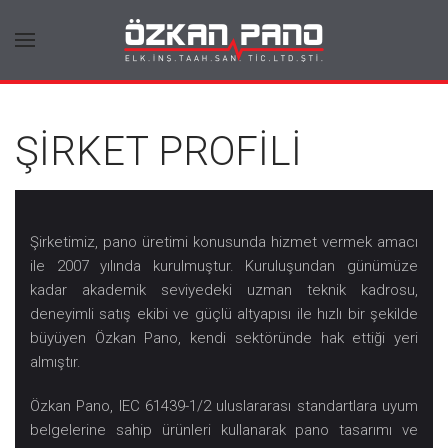
ŞİRKET PROFİLİ
Şirketimiz, pano üretimi konusunda hizmet vermek amacı
ile 2007 yılında kurulmuştur. Kuruluşundan günümüze
kadar akademik seviyedeki uzman teknik kadrosu,
deneyimli satış ekibi ve güçlü altyapısı ile hızlı bir şekilde
büyüyen Özkan Pano, kendi sektöründe hak ettiği yeri
almıştır.
Özkan Pano, IEC 61439-1/2 uluslararası standartlara uyum
belgelerine sahip ürünleri kullanarak pano tasarımı ve