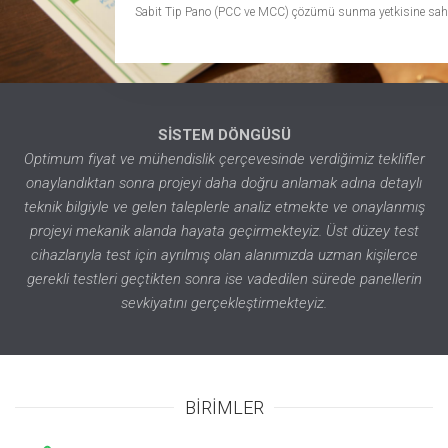
Sabit Tip Pano (PCC ve MCC) çözümü sunma yetkisine sahi
SİSTEM DÖNGÜSÜ
Optimum fiyat ve mühendislik çerçevesinde verdiğimiz teklifler
onaylandıktan sonra projeyi daha doğru anlamak adına detaylı
teknik bilgiyle ve gelen taleplerle analiz etmekte ve onaylanmış
projeyi mekanik alanda hayata geçirmekteyiz. Üst düzey test
cihazlarıyla test için ayrılmış olan alanımızda uzman kişilerce
gerekli testleri geçtikten sonra ise vadedilen sürede panellerin
sevkiyatını gerçekleştirmekteyiz.
BİRİMLER